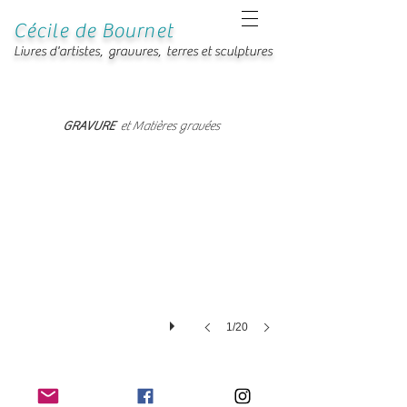
Cécile de Bournet
Livres d'artistes, gravures, terres et sculptures
Empreinte de matières gravées.
GRAVURE
et Matières gravées
Impression
sur
papier
BFK
Rives
250
gr,
gaufrage.
©
Cécile
de
Bournet-
1/20
Sète